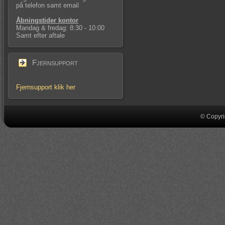
på telefon samt email
Åbningstider kontor
Mandag & fredag: 8:30 - 10:00
Samt efter aftale
Fjernsupport
Fjernsupport klik her
© Copyri