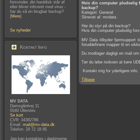
forsvinder, din harddisk står af
Hvis din computer pludselig fo
eller bliver inficeret med virus -
backup?
har du så en brugbar backup?
Kategori: General
[
Mere
]
Skrevet af: mvdata
Har du styr på din backup?
Se nyheder
Hvis din computer pludselig forsv
MV Data tilbyder fjernsupport ti
foruddefinere mapper til en sikke
Kontakt Info
Du modtager dagligt en mail om
Tør du løbe risikoen at køre U
Kontakt mig for yderligere info.
Tilbage
MV DATA
Damsgårdvej 11
5540 Ullerslev
Se kort
CVR: 34382786
Email:
mail@mv-data.dk
Telefon: 29 72 18 85
Jeg kan kontaktes i dagtimerne